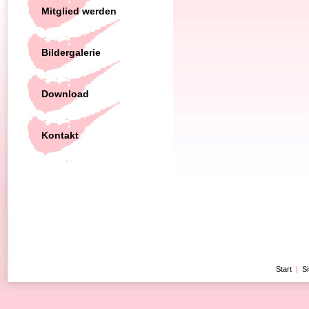
Mitglied werden
Bildergalerie
Download
Kontakt
Start
|
S